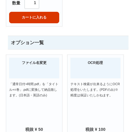
数量
カートに入れる
オプション一覧
ファイル名変更
OCR処理
「通常日付+時間.pdf」を「タイト
テキスト検索が出来るようにOCR
ル+○巻」.pdfに変換して納品致し
処理をいたします。(PDFのみ)※
ます。(日本語・英語のみ)
精度は保証いたしかねます。
税抜 ¥ 50
税抜 ¥ 100