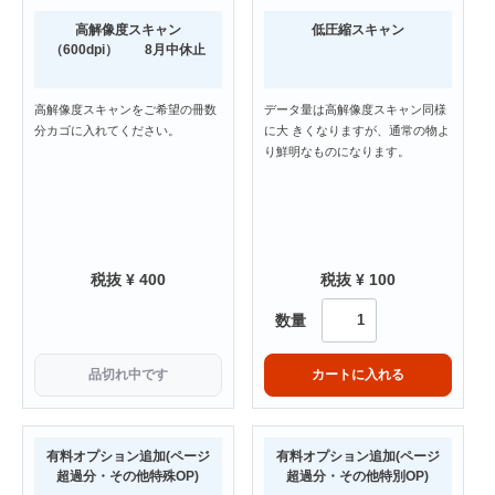
高解像度スキャン
低圧縮スキャン
（600dpi） 8月中休止
高解像度スキャンをご希望の冊数
データ量は高解像度スキャン同様
分カゴに入れてください。
に大 きくなりますが、通常の物よ
り鮮明なものになります。
税抜 ¥ 400
税抜 ¥ 100
数量
品切れ中です
カートに入れる
有料オプション追加(ページ
有料オプション追加(ページ
超過分・その他特殊OP)
超過分・その他特別OP)