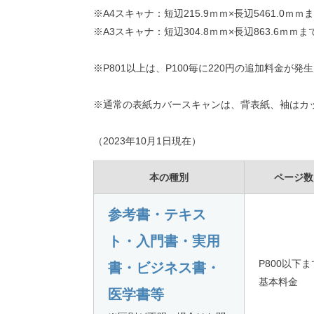
※A4スキャナ：短辺215.9ｍｍ×長辺5461.0ｍ
※A3スキャナ：短辺304.8ｍｍ×長辺863.6ｍｍ
※P801以上は、P100毎に220円の追加料金が発
※通常の表紙カバースキャンは、背表紙、袖はカ
（2023年10月1日現在）
本の種別
ページ数
参考書・テキス
ト・入門書・実用
P800以下ま
書・ビジネス書・
基本料金
医学書等