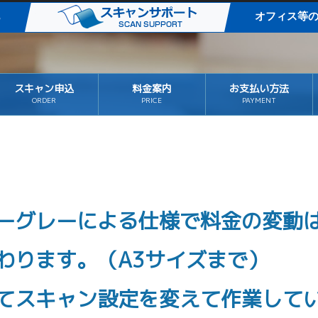
タル化
オフィス等
スキャン申込
料金案内
お支払い方法
ORDER
PRICE
PAYMENT
ーグレーによる仕様で料金の変動
わります。（A3サイズまで）
てスキャン設定を変えて作業して