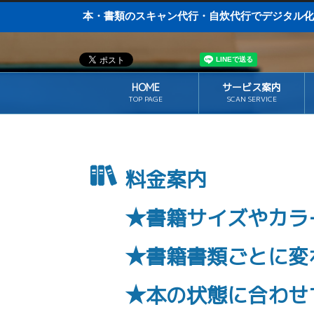
本・書類のスキャン代行・自炊代行でデジ
HOME
サービス案内
TOP PAGE
SCAN SERVICE
料金案内
★書籍サイズやカラ
★書籍書類ごとに変
★本の状態に合わせ